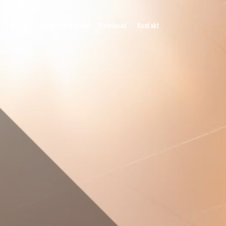
Catering
Muud Tähtpäevad
Peielauad
Kontakt