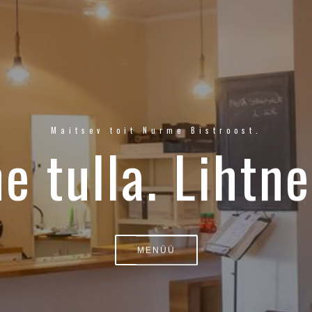
Maitsev toit Nurme Bistroost.
e tulla. Lihtne
MENÜÜ