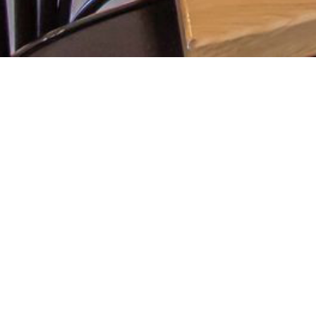
Nimi
E-posti aadress