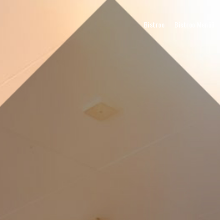
Bistroo
Bistroo Menüü